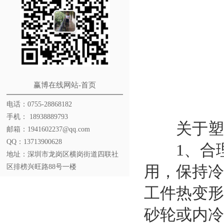
赢博在线网站-首页
电话：0755-28868182
手机： 18938889793
关于塑胶
邮箱：1941602237@qq.com
QQ：13713900628
1、合理
地址：深圳市龙岗区横岗街道四联社
用，保持冷
区排榜兴旺路88号一楼
工件热变形
砂轮或内冷