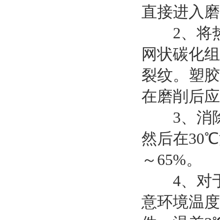
直接进入磨
2、将热
网状碳化组
裂纹。塑胶
在磨削后应
3、消除磨
然后在30
～65%。
4、对于尺
意环境温度