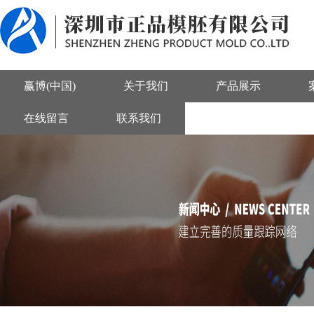
赢博(中国)
关于我们
产品展示
在线留言
联系我们